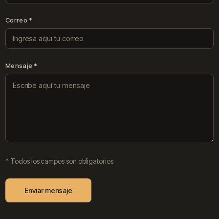
Correo *
Decide cuándo, dónde y cómo quieres
tomar tus clases.
Mensaje *
Suscribirme
* Todos los campos son obligatorios
Enviar mensaje